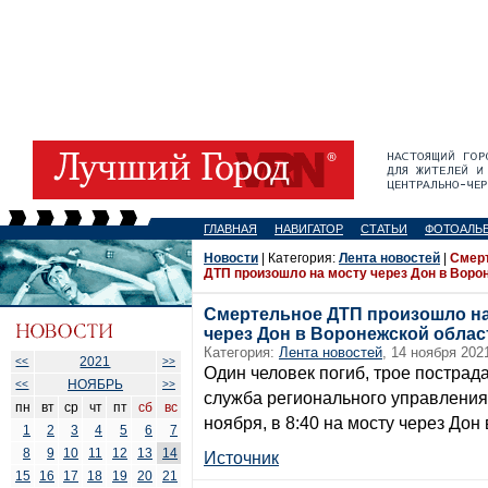
ГЛАВНАЯ
НАВИГАТОР
СТАТЬИ
ФОТОАЛЬ
Новости
| Категория:
Лента новостей
|
Смер
ДТП произошло на мосту через Дон в Воро
Смертельное ДТП произошло на
через Дон в Воронежской облас
Категория:
Лента новостей
, 14 ноября 202
2021
<<
>>
Один человек погиб, трое пострад
НОЯБРЬ
<<
>>
служба регионального управления
пн
вт
ср
чт
пт
сб
вс
ноября, в 8:40 на мосту через Дон 
1
2
3
4
5
6
7
8
9
10
11
12
13
14
Источник
15
16
17
18
19
20
21