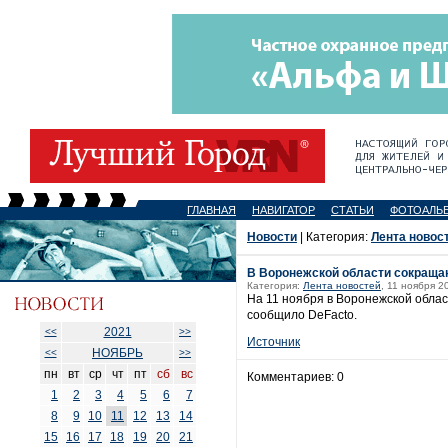
ГЛАВНАЯ
НАВИГАТОР
СТАТЬИ
ФОТОАЛЬ
Новости
| Категория:
Лента новос
В Воронежской области сокращаю
Категория:
Лента новостей
, 11 ноября 2
На 11 ноября в Воронежской облас
сообщило DeFacto.
2021
<<
>>
Источник
НОЯБРЬ
<<
>>
пн
вт
ср
чт
пт
сб
вс
Комментариев: 0
1
2
3
4
5
6
7
8
9
10
11
12
13
14
15
16
17
18
19
20
21