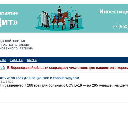
БОМ
РАБОТА
КАРТА
тей
|
В Воронежской области сокращают число коек для пациентов с коро
т число коек для пациентов с коронавирусом
021, 14:25
ти развернуто 7 288 коек для больных с COVID-19 — на 295 меньше, чем дву