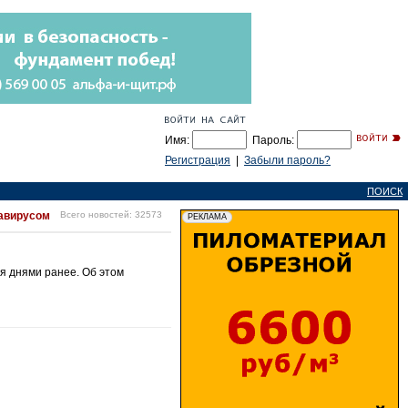
Имя:
Пароль:
Регистрация
|
Забыли пароль?
ПОИСК
навирусом
Всего новостей: 32573
мя днями ранее. Об этом