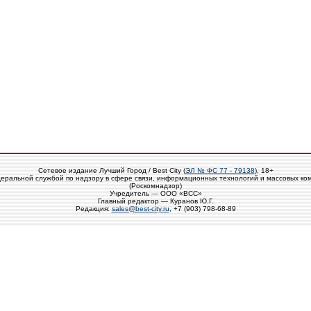
Сетевое издание Лучший Город / Best City (
ЭЛ № ФС 77 - 79138
), 18+
еральной службой по надзору в сфере связи, информационных технологий и массовых ко
(Роскомнадзор)
Учредитель — ООО «ВСС»
Главный редактор — Куранов Ю.Г.
Редакция:
sales@best-city.ru
, +7 (903) 798-68-89