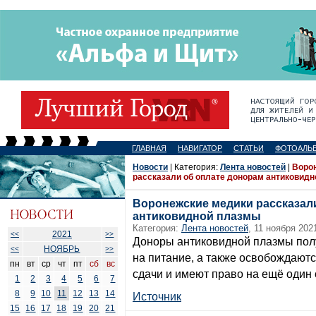
ГЛАВНАЯ
НАВИГАТОР
СТАТЬИ
ФОТОАЛЬ
Новости
| Категория:
Лента новостей
|
Воро
рассказали об оплате донорам антиковид
Воронежские медики рассказал
антиковидной плазмы
Категория:
Лента новостей
, 11 ноября 202
2021
<<
>>
Доноры антиковидной плазмы по
НОЯБРЬ
<<
>>
на питание, а также освобождаютс
пн
вт
ср
чт
пт
сб
вс
сдачи и имеют право на ещё один
1
2
3
4
5
6
7
8
9
10
11
12
13
14
Источник
15
16
17
18
19
20
21