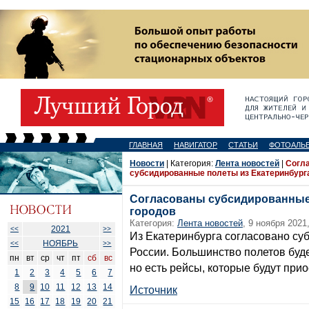
ГЛАВНАЯ
НАВИГАТОР
СТАТЬИ
ФОТОАЛЬ
Новости
| Категория:
Лента новостей
|
Согл
субсидированные полеты из Екатеринбурга
Согласованы субсидированные 
городов
Категория:
Лента новостей
, 9 ноября 2021
2021
<<
>>
Из Екатеринбурга согласовано су
НОЯБРЬ
<<
>>
России. Большинство полетов буде
пн
вт
ср
чт
пт
сб
вс
но есть рейсы, которые будут при
1
2
3
4
5
6
7
8
9
10
11
12
13
14
Источник
15
16
17
18
19
20
21