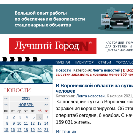
ГЛАВНАЯ
НАВИГАТОР
СТАТЬИ
ФОТОАЛЬ
Новости
| Категория:
Лента новостей
|
В Во
за сутки заразились ковидом менее 800 че
В Воронежской области за сутк
человек
Категория:
Лента новостей
, 6 ноября 2021,
2021
<<
>>
За последние сутки в Воронежско
НОЯБРЬ
<<
>>
заражения коронавирусом. Об эт
пн
вт
ср
чт
пт
сб
вс
оперштаб сегодня, 6 ноября. С на
1
2
3
4
5
6
7
159 031 житель.
8
9
10
11
12
13
14
15
16
17
18
19
20
21
Источник