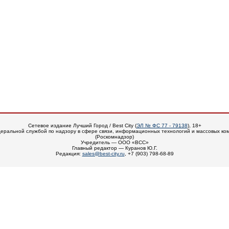
Сетевое издание Лучший Город / Best City (
ЭЛ № ФС 77 - 79138
), 18+
еральной службой по надзору в сфере связи, информационных технологий и массовых ко
(Роскомнадзор)
Учредитель — ООО «ВСС»
Главный редактор — Куранов Ю.Г.
Редакция:
sales@best-city.ru
, +7 (903) 798-68-89