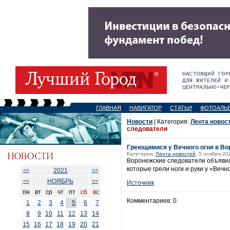
ГЛАВНАЯ
НАВИГАТОР
СТАТЬИ
ФОТОАЛЬ
Новости
| Категория:
Лента новос
следователи
Греющимися у Вечного огня в В
Категория:
Лента новостей
, 5 ноября 20
Воронежские следователи объявил
которые грели ноги и руки у «Веч
2021
<<
>>
НОЯБРЬ
<<
>>
Источник
пн
вт
ср
чт
пт
сб
вс
Комментариев: 0
1
2
3
4
5
6
7
8
9
10
11
12
13
14
15
16
17
18
19
20
21