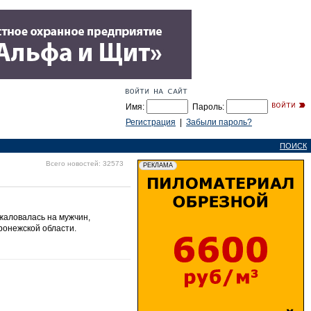
Имя:
Пароль:
Регистрация
|
Забыли пароль?
ПОИСК
Всего новостей: 32573
жаловалась на мужчин,
ронежской области.