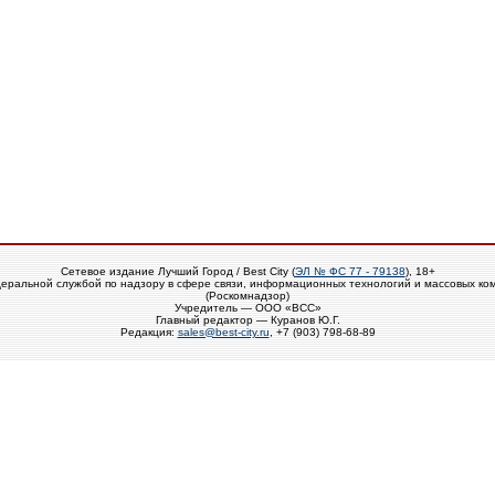
Сетевое издание Лучший Город / Best City (
ЭЛ № ФС 77 - 79138
), 18+
еральной службой по надзору в сфере связи, информационных технологий и массовых ко
(Роскомнадзор)
Учредитель — ООО «ВСС»
Главный редактор — Куранов Ю.Г.
Редакция:
sales@best-city.ru
, +7 (903) 798-68-89