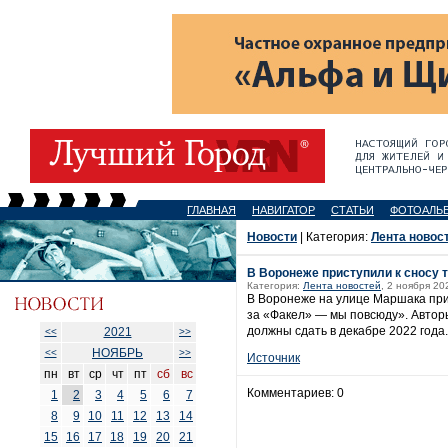
ГЛАВНАЯ
НАВИГАТОР
СТАТЬИ
ФОТОАЛЬ
Новости
| Категория:
Лента новос
В Воронеже приступили к сносу 
Категория:
Лента новостей
, 2 ноября 20
В Воронеже на улице Маршака при
за «Факел» — мы повсюду». Авторы
должны сдать в декабре 2022 года.
2021
<<
>>
НОЯБРЬ
<<
>>
Источник
пн
вт
ср
чт
пт
сб
вс
Комментариев: 0
1
2
3
4
5
6
7
8
9
10
11
12
13
14
15
16
17
18
19
20
21