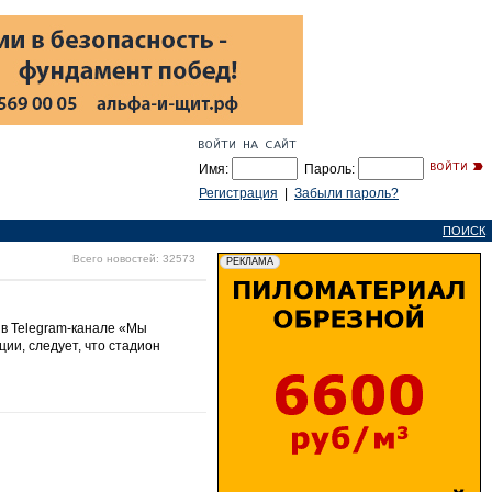
Имя:
Пароль:
Регистрация
|
Забыли пароль?
ПОИСК
Всего новостей: 32573
 в Telegram-канале «Мы
ии, следует, что стадион