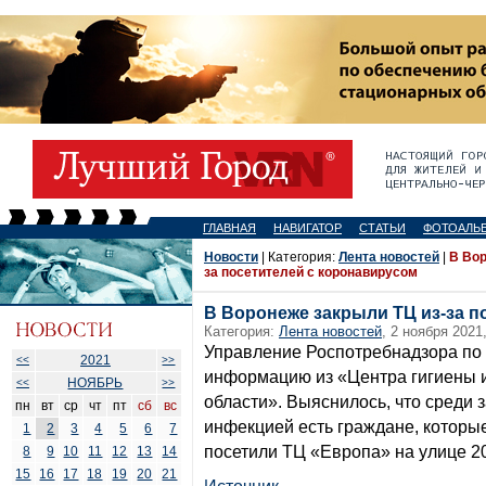
ГЛАВНАЯ
НАВИГАТОР
СТАТЬИ
ФОТОАЛЬ
Новости
| Категория:
Лента новостей
|
В Вор
за посетителей с коронавирусом
В Воронеже закрыли ТЦ из-за п
Категория:
Лента новостей
, 2 ноября 2021
Управление Роспотребнадзора по
2021
<<
>>
информацию из «Центра гигиены 
НОЯБРЬ
<<
>>
области». Выяснилось, что среди
пн
вт
ср
чт
пт
сб
вс
инфекцией есть граждане, которы
1
2
3
4
5
6
7
посетили ТЦ «Европа» на улице 20
8
9
10
11
12
13
14
15
16
17
18
19
20
21