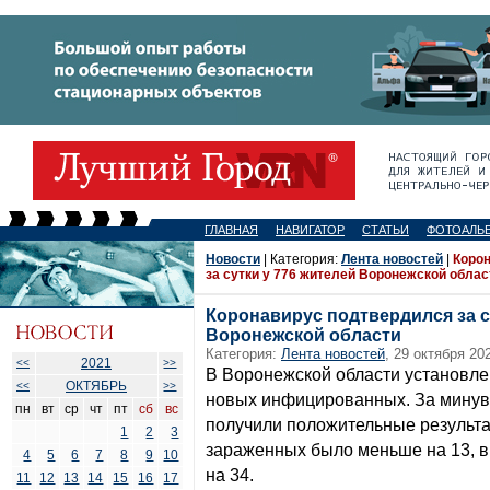
ГЛАВНАЯ
НАВИГАТОР
СТАТЬИ
ФОТОАЛЬ
Новости
| Категория:
Лента новостей
|
Коро
за сутки у 776 жителей Воронежской облас
Коронавирус подтвердился за с
Воронежской области
Категория:
Лента новостей
, 29 октября 20
2021
<<
>>
В Воронежской области установле
ОКТЯБРЬ
<<
>>
новых инфицированных. За минув
пн
вт
ср
чт
пт
сб
вс
получили положительные результа
1
2
3
зараженных было меньше на 13, в 
4
5
6
7
8
9
10
на 34.
11
12
13
14
15
16
17