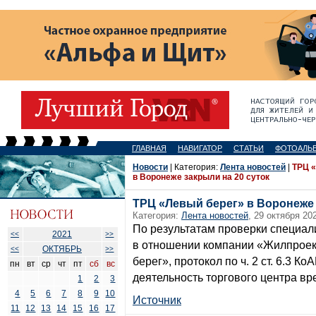
ГЛАВНАЯ
НАВИГАТОР
СТАТЬИ
ФОТОАЛЬ
Новости
| Категория:
Лента новостей
|
ТРЦ 
в Воронеже закрыли на 20 суток
ТРЦ «Левый берег» в Воронеже 
Категория:
Лента новостей
, 29 октября 20
По результатам проверки специал
2021
<<
>>
в отношении компании «Жилпрое
ОКТЯБРЬ
<<
>>
берег», протокол по ч. 2 ст. 6.3 
пн
вт
ср
чт
пт
сб
вс
деятельность торгового центра в
1
2
3
4
5
6
7
8
9
10
Источник
11
12
13
14
15
16
17