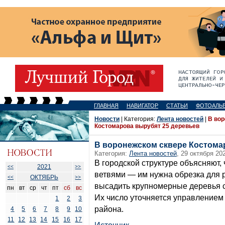
ГЛАВНАЯ
НАВИГАТОР
СТАТЬИ
ФОТОАЛЬ
Новости
| Категория:
Лента новостей
|
В вор
Костомарова вырубят 25 деревьев
В воронежском сквере Костома
Категория:
Лента новостей
, 29 октября 20
В городской структуре объясняют,
2021
<<
>>
ветвями — им нужна обрезка для 
ОКТЯБРЬ
<<
>>
высадить крупномерные деревья с
пн
вт
ср
чт
пт
сб
вс
Их число уточняется управлением
1
2
3
района.
4
5
6
7
8
9
10
11
12
13
14
15
16
17