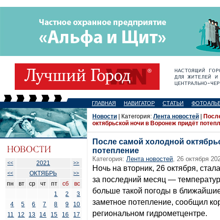
ГЛАВНАЯ
НАВИГАТОР
СТАТЬИ
ФОТОАЛЬ
Новости
| Категория:
Лента новостей
|
Посл
октябрьской ночи в Воронеж придёт потеп
После самой холодной октябрь
потепление
Категория:
Лента новостей
, 26 октября 20
2021
<<
>>
Ночь на вторник, 26 октября, ста
ОКТЯБРЬ
<<
>>
за последний месяц — температур
пн
вт
ср
чт
пт
сб
вс
больше такой погоды в ближайшие
1
2
3
заметное потепление, сообщил ко
4
5
6
7
8
9
10
региональном гидрометцентре.
11
12
13
14
15
16
17