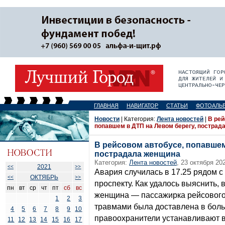
ГЛАВНАЯ
НАВИГАТОР
СТАТЬИ
ФОТОАЛЬ
Новости
| Категория:
Лента новостей
|
В рей
попавшем в ДТП на Левом берегу, пострад
В рейсовом автобусе, попавшем
пострадала женщина
Категория:
Лента новостей
, 23 октября 20
2021
<<
>>
Авария случилась в 17.25 рядом 
ОКТЯБРЬ
<<
>>
проспекту. Как удалось выяснить,
пн
вт
ср
чт
пт
сб
вс
женщина — пассажирка рейсового 
1
2
3
травмами была доставлена в боль
4
5
6
7
8
9
10
правоохранители устанавливают 
11
12
13
14
15
16
17