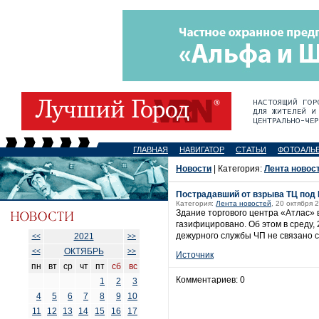
ГЛАВНАЯ
НАВИГАТОР
СТАТЬИ
ФОТОАЛЬ
Новости
| Категория:
Лента новос
Пострадавший от взрыва ТЦ под
Категория:
Лента новостей
, 20 октября 
Здание торгового центра «Атлас» 
газифицировано. Об этом в среду,
дежурного службы ЧП не связано с
2021
<<
>>
ОКТЯБРЬ
<<
>>
Источник
пн
вт
ср
чт
пт
сб
вс
Комментариев: 0
1
2
3
4
5
6
7
8
9
10
11
12
13
14
15
16
17