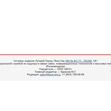
Сетевое издание Лучший Город / Best City (
ЭЛ № ФС 77 - 79138
), 18+
еральной службой по надзору в сфере связи, информационных технологий и массовых ко
(Роскомнадзор)
Учредитель — ООО «ВСС»
Главный редактор — Куранов Ю.Г.
Редакция:
sales@best-city.ru
, +7 (903) 798-68-89