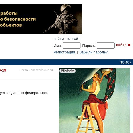
Имя:
Пароль:
Регистрация
|
Забыли пароль?
ПОИСК
D-19
Всего новостей: 32573
дует из данных федерального