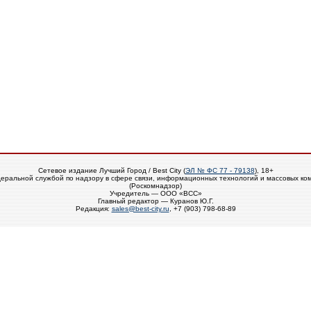
Сетевое издание Лучший Город / Best City (
ЭЛ № ФС 77 - 79138
), 18+
еральной службой по надзору в сфере связи, информационных технологий и массовых ко
(Роскомнадзор)
Учредитель — ООО «ВСС»
Главный редактор — Куранов Ю.Г.
Редакция:
sales@best-city.ru
, +7 (903) 798-68-89