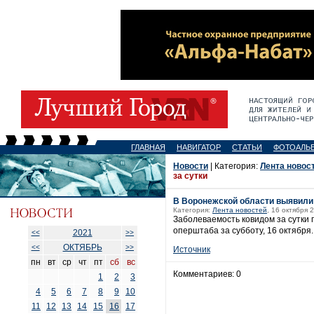
ГЛАВНАЯ
НАВИГАТОР
СТАТЬИ
ФОТОАЛЬ
Новости
| Категория:
Лента новос
за сутки
В Воронежской области выявили
Категория:
Лента новостей
, 16 октября 
Заболеваемость ковидом за сутки 
оперштаба за субботу, 16 октября
2021
<<
>>
ОКТЯБРЬ
<<
>>
Источник
пн
вт
ср
чт
пт
сб
вс
Комментариев: 0
1
2
3
4
5
6
7
8
9
10
11
12
13
14
15
16
17