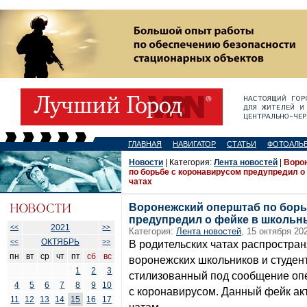
ГЛАВНАЯ
НАВИГАТОР
СТАТЬИ
ФОТОАЛЬ
Новости
| Категория:
Лента новостей
|
Воро
по борьбе с коронавирусом предупредил о
чатах
Воронежский оперштаб по борь
предупредил о фейке в школьн
2021
<<
>>
Категория:
Лента новостей
, 15 октября 20
ОКТЯБРЬ
<<
>>
В родительских чатах распростра
пн
вт
ср
чт
пт
сб
вс
воронежских школьников и студен
1
2
3
стилизованный под сообщение оп
4
5
6
7
8
9
10
с коронавирусом. Данный фейк ак
11
12
13
14
15
16
17