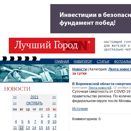
ГЛАВНАЯ
НАВИГАТОР
СТАТЬИ
ФОТОАЛЬ
Новости
| Категория:
Лента новос
за сутки
В Воронежской области смертнос
Категория:
Лента новостей
, 12 октября 
Суточная смертность от COVID-19 
правительство региона. По количе
2021
<<
>>
федеральном округе после Москвы
ОКТЯБРЬ
<<
>>
Источник
пн
вт
ср
чт
пт
сб
вс
1
2
3
Комментариев: 0
4
5
6
7
8
9
10
11
12
13
14
15
16
17