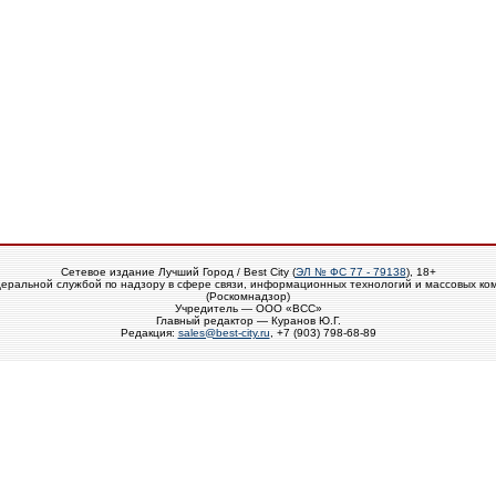
Сетевое издание Лучший Город / Best City (
ЭЛ № ФС 77 - 79138
), 18+
еральной службой по надзору в сфере связи, информационных технологий и массовых ко
(Роскомнадзор)
Учредитель — ООО «ВСС»
Главный редактор — Куранов Ю.Г.
Редакция:
sales@best-city.ru
, +7 (903) 798-68-89