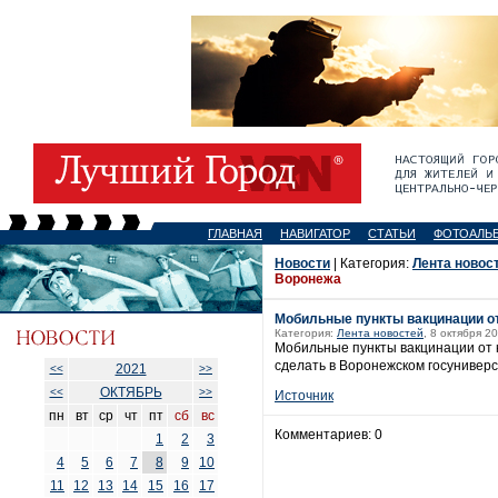
ГЛАВНАЯ
НАВИГАТОР
СТАТЬИ
ФОТОАЛЬ
Новости
| Категория:
Лента новос
Воронежа
Мобильные пункты вакцинации от
Категория:
Лента новостей
, 8 октября 2
Мобильные пункты вакцинации от к
сделать в Воронежском госуниверси
2021
<<
>>
ОКТЯБРЬ
<<
>>
Источник
пн
вт
ср
чт
пт
сб
вс
Комментариев: 0
1
2
3
4
5
6
7
8
9
10
11
12
13
14
15
16
17