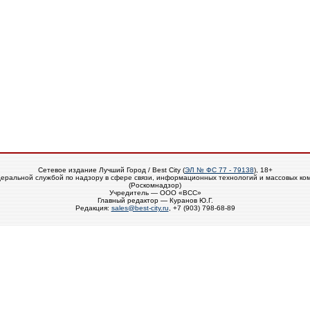
Сетевое издание Лучший Город / Best City (
ЭЛ № ФС 77 - 79138
), 18+
еральной службой по надзору в сфере связи, информационных технологий и массовых ко
(Роскомнадзор)
Учредитель — ООО «ВСС»
Главный редактор — Куранов Ю.Г.
Редакция:
sales@best-city.ru
, +7 (903) 798-68-89