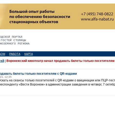
БОМ
РАБОТА
КАРТА
тей
|
Воронежский кинотеатр начал продавать билеты только посетителям 
одавать билеты только посетителям с QR-кодами
021, 12:35
ускать на сеансы только посетителей с QR-кодами о вакцинации или ПЦР-те
респонденту «Вести Воронеж» в администрации заведения в четверг, 7 октябр