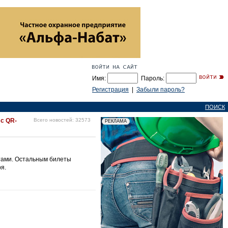
Имя:
Пароль:
Регистрация
|
Забыли пароль?
ПОИСК
с QR-
Всего новостей: 32573
стами. Остальным билеты
я.