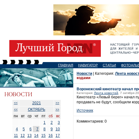
ГЛАВНАЯ
НАВИГАТОР
СТАТЬИ
ФОТОАЛЬ
Новости
| Категория:
Лента новос
кодами
Воронежский кинотеатр начал пр
Категория:
Лента новостей
, 7 октября 2
Кинотеатр «Левый берег» начал п
продавать не будут, сообщили кор
2021
<<
>>
ОКТЯБРЬ
<<
>>
Источник
пн
вт
ср
чт
пт
сб
вс
Комментариев: 0
1
2
3
4
5
6
7
8
9
10
11
12
13
14
15
16
17