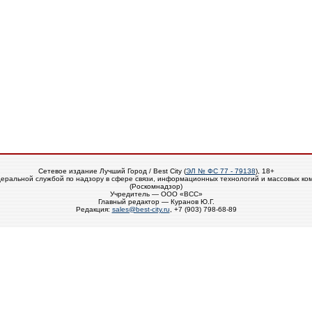
Сетевое издание Лучший Город / Best City (
ЭЛ № ФС 77 - 79138
), 18+
еральной службой по надзору в сфере связи, информационных технологий и массовых ко
(Роскомнадзор)
Учредитель — ООО «ВСС»
Главный редактор — Куранов Ю.Г.
Редакция:
sales@best-city.ru
, +7 (903) 798-68-89