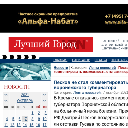
ГЛАВНАЯ
НАВИГАТОР
СТАТЬИ
ФОТОАЛЬ
Новости
| Категория:
Лента новостей
|
Песко
комментировать возможность отставки вор
Песков не стал комментироват
воронежского губернатора
Категория:
Лента новостей
, 7 октября 2021
2021
<<
>>
В Кремле отказались комментиров
ОКТЯБРЬ
<<
>>
губернатора Воронежской области
пн
вт
ср
чт
пт
сб
вс
на больничный из-за болезни. Пре
1
2
3
РФ Дмитрий Песков воздержался о
4
5
6
7
8
9
10
ли отставки Гусева по состоянию 
11
12
13
14
15
16
17