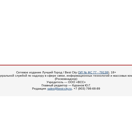
Сетевое издание Лучший Город / Best City (
ЭЛ № ФС 77 - 79138
), 18+
еральной службой по надзору в сфере связи, информационных технологий и массовых ко
(Роскомнадзор)
Учредитель — ООО «ВСС»
Главный редактор — Куранов Ю.Г.
Редакция:
sales@best-city.ru
, +7 (903) 798-68-89