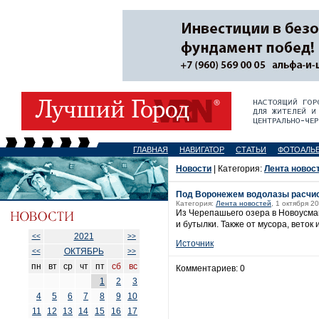
ГЛАВНАЯ
НАВИГАТОР
СТАТЬИ
ФОТОАЛЬ
Новости
| Категория:
Лента новос
Под Воронежем водолазы расчис
Категория:
Лента новостей
, 1 октября 2
Из Черепашьего озера в Новоусман
и бутылки. Также от мусора, вето
2021
<<
>>
Источник
ОКТЯБРЬ
<<
>>
пн
вт
ср
чт
пт
сб
вс
Комментариев: 0
1
2
3
4
5
6
7
8
9
10
11
12
13
14
15
16
17