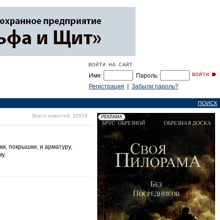
Имя:
Пароль:
Регистрация
|
Забыли пароль?
ПОИСК
Всего новостей: 32573
и, покрышки, и арматуру,
у.