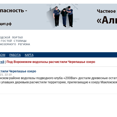
БОМ
РАБОТА
КАРТА
тей
|
Под Воронежем водолазы расчистили Черепашье озеро
тили Черепашье озеро
021, 22:10
ском районе водолазы подводного клуба «200Bar» достали древесные остатк
к и упавших деревьев расчистили территорию, прилегающую к озеру Маклокском