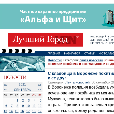
ГЛАВНАЯ
НАВИГАТОР
СТАТЬИ
ФОТОАЛЬ
Новости
| Категория:
Лента новостей
|
С кл
похитили покойника и сожгли вдова и ее др
С кладбища в Воронеже похитил
и ее друг
Категория:
Лента новостей
, 30 сентября 2
2021
<<
>>
В Воронеже полиция возбудила уг
СЕНТЯБРЬ
<<
>>
исчезновении покойника из могил
пн
вт
ср
чт
пт
сб
вс
Мужчина, тело которого было выко
1
2
3
4
5
от рака. При жизни он завещал кре
6
7
8
9
10
11
12
он скончался, между родственника
13
14
15
16
17
18
19