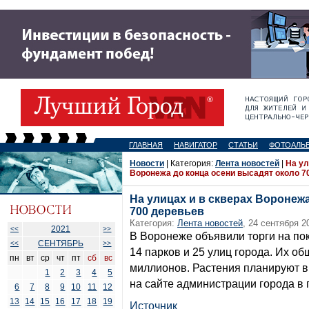
ГЛАВНАЯ
НАВИГАТОР
СТАТЬИ
ФОТОАЛЬ
Новости
| Категория:
Лента новостей
|
На ул
Воронежа до конца осени высадят около 7
На улицах и в скверах Воронеж
700 деревьев
Категория:
Лента новостей
, 24 сентября 2
2021
<<
>>
В Воронеже объявили торги на по
СЕНТЯБРЬ
<<
>>
14 парков и 25 улиц города. Их об
пн
вт
ср
чт
пт
сб
вс
миллионов. Растения планируют в
1
2
3
4
5
на сайте администрации города в п
6
7
8
9
10
11
12
13
14
15
16
17
18
19
Источник