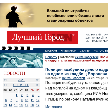
ГЛАВНАЯ
НАВИГАТОР
СТАТЬИ
ФОТОАЛЬ
Новости
| Категория:
Лента новостей
|
Поли
о надругательстве над могилой на одном 
Полиция возбудила дело о надр
на одном из кладбищ Воронежа
Категория:
Лента новостей
, 24 сентября 2
2021
<<
>>
Полиция возбудила уголовное дел
СЕНТЯБРЬ
<<
>>
над могилой на одном из кладбищ
пн
вт
ср
чт
пт
сб
вс
тело умершего, сообщила РИА Но
1
2
3
4
5
ГУМВД по региону Наталья Кулико
6
7
8
9
10
11
12
13
14
15
16
17
18
19
Источник