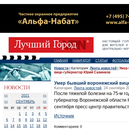
ГЛАВНАЯ
НАВИГАТОР
СТАТЬИ
ФОТОАЛЬ
Новости
| Категория:
Лента новостей
|
Умер
вице-губернатор Юрий Савинков
Умер бывший воронежский виц
Категория:
Лента новостей
, 24 сентября 2
После тяжелой болезни на 75-м г
2021
<<
>>
губернатор Воронежской области
СЕНТЯБРЬ
<<
>>
сентября пресс-центр правительст
пн
вт
ср
чт
пт
сб
вс
1
2
3
4
5
Источник
6
7
8
9
10
11
12
13
14
15
16
17
18
19
Комментариев: 0