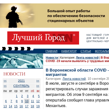
ГЛАВНАЯ
НАВИГАТОР
СТАТЬИ
ФОТОАЛЬ
Новости
| Категория:
Лента новостей
|
В Во
COVID -19 начали выявлять у трудовых ми
В Воронежской области COVID -
мигрантов
Категория:
Лента новостей
, 10 сентября 2
2021
<<
>>
В июле, августе и сентябре в Вор
СЕНТЯБРЬ
<<
>>
регистрировать случаи заражения
пн
вт
ср
чт
пт
сб
вс
мигрантов. Об этом 9 сентября на
1
2
3
4
5
оперштаба сообщил глава управл
6
7
8
9
10
11
12
Механтьев.
13
14
15
16
17
18
19