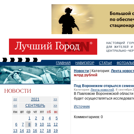
ГЛАВНАЯ
НАВИГАТОР
СТАТЬИ
ФОТОАЛЬ
Новости
| Категория:
Лента новос
млрд рублей
Под Воронежем открылся семенно
Категория:
Лента новостей
, 8 сентября 
В Павловске Воронежской области 
будет осуществляться исследоват
2021
<<
>>
СЕНТЯБРЬ
<<
>>
Источник
пн
вт
ср
чт
пт
сб
вс
Комментариев: 0
1
2
3
4
5
6
7
8
9
10
11
12
13
14
15
16
17
18
19