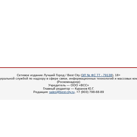
Сетевое издание Лучший Город / Best City (
ЭЛ № ФС 77 - 79138
), 18+
еральной службой по надзору в сфере связи, информационных технологий и массовых ко
(Роскомнадзор)
Учредитель — ООО «ВСС»
Главный редактор — Куранов Ю.Г.
Редакция:
sales@best-city.ru
, +7 (903) 798-68-89