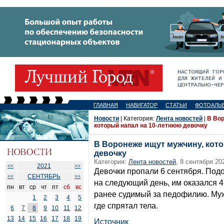
ГЛАВНАЯ
НАВИГАТОР
СТАТЬИ
ФОТОАЛЬ
Новости
| Категория:
Лента новостей
|
В Вор
который напал на 10-летнюю девочку
В Воронеже ищут мужчину, кот
девочку
Категория:
Лента новостей
, 8 сентября 20
2021
<<
>>
Девочки пропали 6 сентября. Под
СЕНТЯБРЬ
<<
>>
на следующий день, им оказался 4
пн
вт
ср
чт
пт
сб
вс
ранее судимый за педофилию. Муж
1
2
3
4
5
где спрятал тела.
6
7
8
9
10
11
12
13
14
15
16
17
18
19
Источник