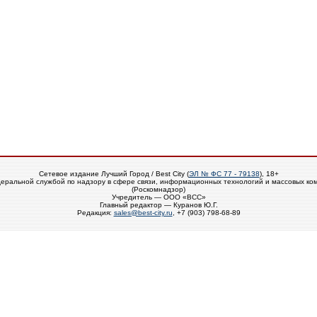
Сетевое издание Лучший Город / Best City (
ЭЛ № ФС 77 - 79138
), 18+
еральной службой по надзору в сфере связи, информационных технологий и массовых ко
(Роскомнадзор)
Учредитель — ООО «ВСС»
Главный редактор — Куранов Ю.Г.
Редакция:
sales@best-city.ru
, +7 (903) 798-68-89