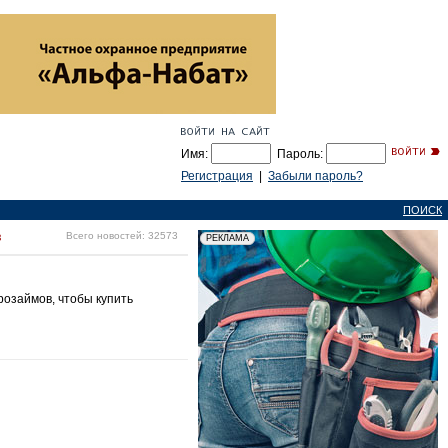
Имя:
Пароль:
Регистрация
|
Забыли пароль?
ПОИСК
в
Всего новостей: 32573
розаймов, чтобы купить