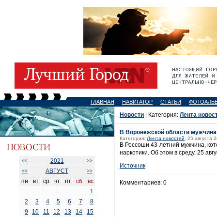
ГЛАВНАЯ
НАВИГАТОР
СТАТЬИ
ФОТОАЛЬ
Новости
| Категория:
Лента новос
В Воронежской области мужчина
Категория:
Лента новостей
, 25 августа 
В Россоши 43-летний мужчина, кот
наркотики. Об этом в среду, 25 ав
2021
<<
>>
Источник
АВГУСТ
<<
>>
пн
вт
ср
чт
пт
сб
вс
Комментариев: 0
1
2
3
4
5
6
7
8
9
10
11
12
13
14
15