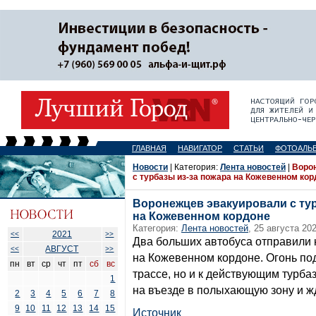
ГЛАВНАЯ
НАВИГАТОР
СТАТЬИ
ФОТОАЛЬ
Новости
| Категория:
Лента новостей
|
Воро
с турбазы из-за пожара на Кожевенном кор
Воронежцев эвакуировали с тур
на Кожевенном кордоне
Категория:
Лента новостей
, 25 августа 202
2021
<<
>>
Два больших автобуса отправили 
АВГУСТ
<<
>>
на Кожевенном кордоне. Огонь по
пн
вт
ср
чт
пт
сб
вс
трассе, но и к действующим турба
1
на въезде в полыхающую зону и ж
2
3
4
5
6
7
8
9
10
11
12
13
14
15
Источник