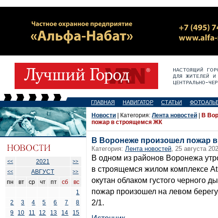
ГЛАВНАЯ
НАВИГАТОР
СТАТЬИ
ФОТОАЛЬ
Новости
| Категория:
Лента новостей
|
В Во
пожар в строящемся ЖК
В Воронеже произошел пожар в
Категория:
Лента новостей
, 25 августа 202
В одном из районов Воронежа утр
2021
<<
>>
в строящемся жилом комплексе Atl
АВГУСТ
<<
>>
окутан облаком густого черного 
пн
вт
ср
чт
пт
сб
вс
пожар произошел на левом берегу
1
2/1.
2
3
4
5
6
7
8
9
10
11
12
13
14
15