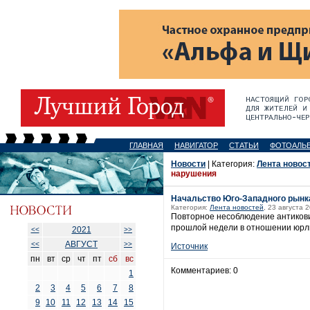
ГЛАВНАЯ
НАВИГАТОР
СТАТЬИ
ФОТОАЛЬ
Новости
| Категория:
Лента новос
нарушения
Начальство Юго-Западного рынка
Категория:
Лента новостей
, 23 августа 
Повторное несоблюдение антикови
прошлой недели в отношении юрли
2021
<<
>>
АВГУСТ
<<
>>
Источник
пн
вт
ср
чт
пт
сб
вс
Комментариев: 0
1
2
3
4
5
6
7
8
9
10
11
12
13
14
15