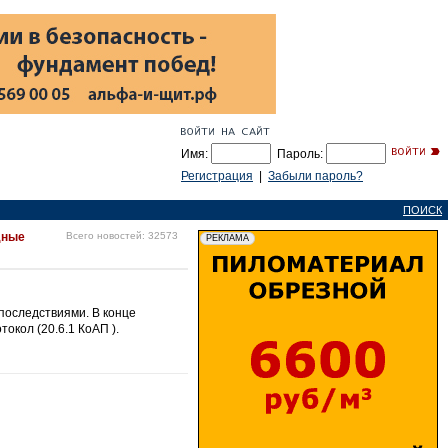
Имя:
Пароль:
Регистрация
|
Забыли пароль?
ПОИСК
дные
Всего новостей: 32573
последствиями. В конце
кол (20.6.1 КоАП ).