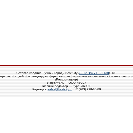
Сетевое издание Лучший Город / Best City (
ЭЛ № ФС 77 - 79138
), 18+
еральной службой по надзору в сфере связи, информационных технологий и массовых ко
(Роскомнадзор)
Учредитель — ООО «ВСС»
Главный редактор — Куранов Ю.Г.
Редакция:
sales@best-city.ru
, +7 (903) 798-68-89