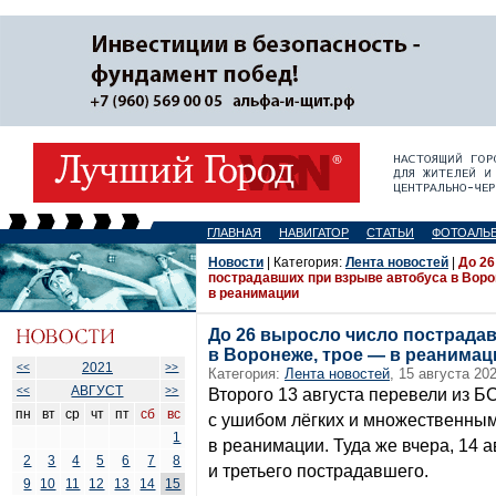
ГЛАВНАЯ
НАВИГАТОР
СТАТЬИ
ФОТОАЛЬ
Новости
| Категория:
Лента новостей
|
До 26
пострадавших при взрыве автобуса в Воро
в реанимации
До 26 выросло число пострада
в Воронеже, трое — в реанимац
2021
<<
>>
Категория:
Лента новостей
, 15 августа 202
АВГУСТ
<<
>>
Второго 13 августа перевели из Б
пн
вт
ср
чт
пт
сб
вс
с ушибом лёгких и множественным
1
в реанимации. Туда же вчера, 14 
2
3
4
5
6
7
8
и третьего пострадавшего.
9
10
11
12
13
14
15