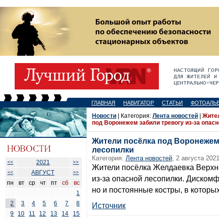
ГЛАВНАЯ
НАВИГАТОР
СТАТЬИ
ФОТОАЛЬ
Новости
| Категория:
Лента новостей
|
Жите
под Воронежем забили тревогу из-за опас
Жители посёлка под Воронежем 
лесопилки
Категория:
Лента новостей
, 2 августа 2021
2021
<<
>>
Жители посёлка Желдаевка Верхне
АВГУСТ
<<
>>
из-за опасной лесопилки. Дискомф
пн
вт
ср
чт
пт
сб
вс
но и постоянные костры, в которых
1
2
3
4
5
6
7
8
Источник
9
10
11
12
13
14
15