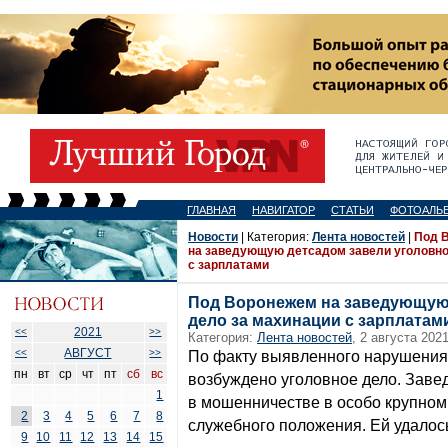
ГЛАВНАЯ
НАВИГАТОР
СТАТЬИ
ФОТОАЛЬ
Новости
| Категория:
Лента новостей
|
Под 
на заведующую детсадом завели уголовно
с зарплатами
Под Воронежем на заведующую 
дело за махинации с зарплатам
2021
<<
>>
Категория:
Лента новостей
, 2 августа 2021
АВГУСТ
<<
>>
По факту выявленного нарушения
пн
вт
ср
чт
пт
сб
вс
возбуждено уголовное дело. Зав
1
в мошенничестве в особо крупном
2
3
4
5
6
7
8
служебного положения. Ей удалось
9
10
11
12
13
14
15