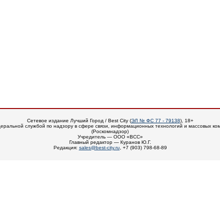
Сетевое издание Лучший Город / Best City (
ЭЛ № ФС 77 - 79138
), 18+
еральной службой по надзору в сфере связи, информационных технологий и массовых ко
(Роскомнадзор)
Учредитель — ООО «ВСС»
Главный редактор — Куранов Ю.Г.
Редакция:
sales@best-city.ru
, +7 (903) 798-68-89