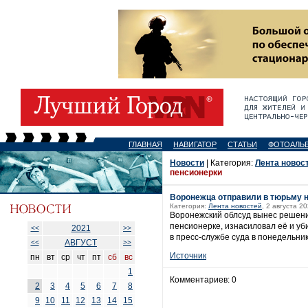
ГЛАВНАЯ
НАВИГАТОР
СТАТЬИ
ФОТОАЛЬ
Новости
| Категория:
Лента новос
пенсионерки
Воронежца отправили в тюрьму н
Категория:
Лента новостей
, 2 августа 2
Воронежский облсуд вынес решение
пенсионерке, изнасиловал её и уб
2021
<<
>>
в пресс-службе суда в понедельник,
АВГУСТ
<<
>>
Источник
пн
вт
ср
чт
пт
сб
вс
1
Комментариев: 0
2
3
4
5
6
7
8
9
10
11
12
13
14
15