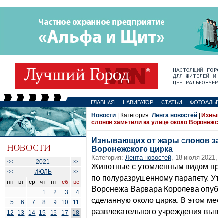
ГЛАВНАЯ
НАВИГАТОР
СТАТЬИ
ФОТОАЛЬ
Новости
| Категория:
Лента новостей
|
Изны
слонов заметили на улице около Воронежс
Изнывающих от жары слонов за
Воронежского цирка
Категория:
Лента новостей
, 18 июля 2021,
2021
<<
>>
Животные с утомленным видом пр
ИЮЛЬ
<<
>>
по полуразрушенному парапету. У
пн
вт
ср
чт
пт
сб
вс
Воронежа Варвара Королева опуб
1
2
3
4
сделанную около цирка. В этом мес
5
6
7
8
9
10
11
развлекательного учреждения выве
12
13
14
15
16
17
18