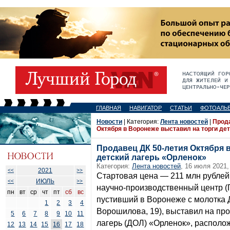
ГЛАВНАЯ
НАВИГАТОР
СТАТЬИ
ФОТОАЛЬ
Новости
| Категория:
Лента новостей
|
Прода
Октября в Воронеже выставил на торги де
Продавец ДК 50-летия Октября 
детский лагерь «Орленок»
Категория:
Лента новостей
, 16 июля 2021,
2021
<<
>>
Стартовая цена — 211 млн рублей
ИЮЛЬ
<<
>>
научно-производственный центр 
пн
вт
ср
чт
пт
сб
вс
пустивший в Воронеже с молотка 
1
2
3
4
Ворошилова, 19), выставил на пр
5
6
7
8
9
10
11
лагерь (ДОЛ) «Орленок», распол
12
13
14
15
16
17
18