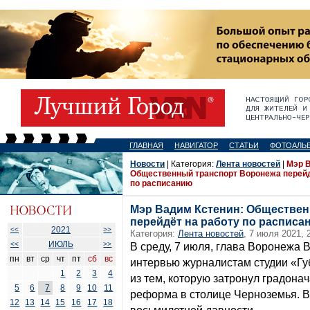
ГЛАВНАЯ
НАВИГАТОР
СТАТЬИ
ФОТОАЛЬ
Новости
| Категория:
Лента новостей
|
Мэр В
Общественный транспорт Воронежа перейд
по расписанию
Мэр Вадим Кстенин: Обществе
перейдёт на работу по расписа
2021
<<
>>
Категория:
Лента новостей
, 7 июля 2021, 
ИЮЛЬ
<<
>>
В среду, 7 июля, глава Воронежа
пн
вт
ср
чт
пт
сб
вс
интервью журналистам студии «Гу
1
2
3
4
из тем, которую затронул градона
5
6
7
8
9
10
11
реформа в столице Черноземья. 
12
13
14
15
16
17
18