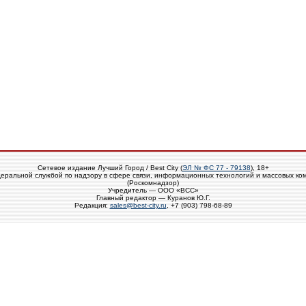
Сетевое издание Лучший Город / Best City (
ЭЛ № ФС 77 - 79138
), 18+
еральной службой по надзору в сфере связи, информационных технологий и массовых ко
(Роскомнадзор)
Учредитель — ООО «ВСС»
Главный редактор — Куранов Ю.Г.
Редакция:
sales@best-city.ru
, +7 (903) 798-68-89