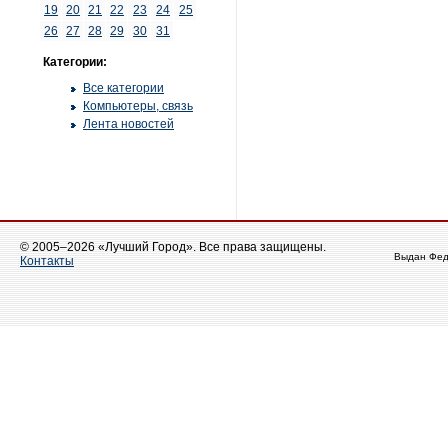
19
20
21
22
23
24
25
26
27
28
29
30
31
Категории:
Все категории
Компьютеры, связь
Лента новостей
© 2005–2026 «Лучший Город». Все права защищены.
Выдан Фед
Контакты