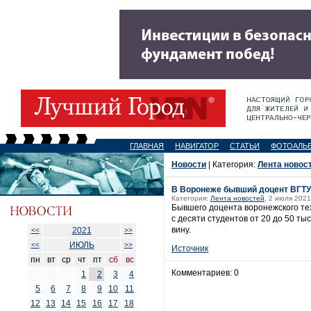
ГЛАВНАЯ
НАВИГАТОР
СТАТЬИ
ФОТОАЛЬ
Новости
| Категория:
Лента новос
В Воронеже бывший доцент ВГТУ п
Категория:
Лента новостей
, 2 июля 2021
Бывшего доцента воронежского техни
с десяти студентов от 20 до 50 т
вину.
2021
<<
>>
ИЮЛЬ
<<
>>
Источник
пн
вт
ср
чт
пт
сб
вс
Комментариев: 0
1
2
3
4
5
6
7
8
9
10
11
12
13
14
15
16
17
18