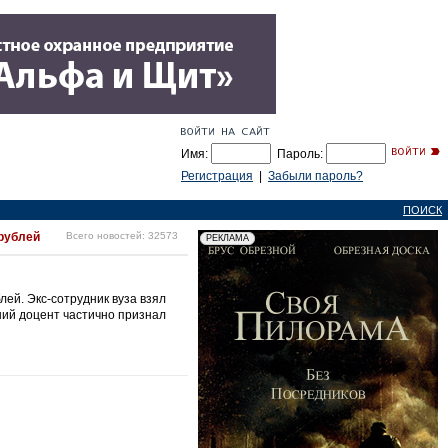
Имя:
Пароль:
Регистрация
|
Забыли пароль?
ПОИСК
 рублей
Всего новостей: 32573
блей. Экс-сотрудник вуза взял
ший доцент частично признал