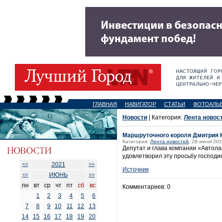
ГЛАВНАЯ
НАВИГАТОР
СТАТЬИ
ФОТОАЛЬ
Новости
| Категория:
Лента новос
Маршруточного короля Дмитрия 
Категория:
Лента новостей
, 28 июня 202
Депутат и глава компании «Автола
удовлетворил эту просьбу господин
2021
<<
>>
Источник
ИЮНЬ
<<
>>
пн
вт
ср
чт
пт
сб
вс
Комментариев: 0
1
2
3
4
5
6
7
8
9
10
11
12
13
14
15
16
17
18
19
20