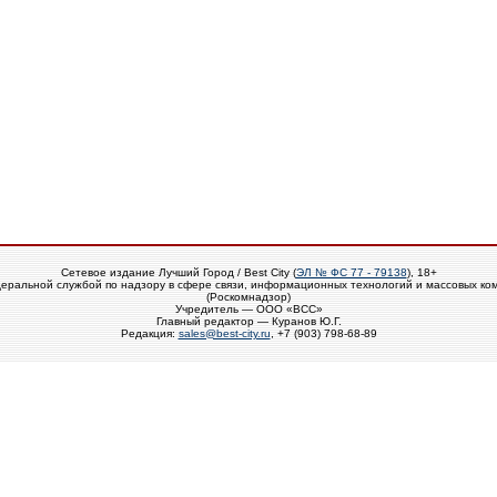
Сетевое издание Лучший Город / Best City (
ЭЛ № ФС 77 - 79138
), 18+
еральной службой по надзору в сфере связи, информационных технологий и массовых ко
(Роскомнадзор)
Учредитель — ООО «ВСС»
Главный редактор — Куранов Ю.Г.
Редакция:
sales@best-city.ru
, +7 (903) 798-68-89