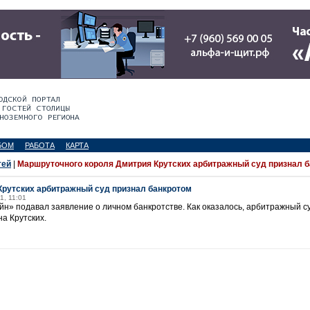
БОМ
РАБОТА
КАРТА
тей
|
Маршруточного короля Дмитрия Крутских арбитражный суд признал 
Крутских арбитражный суд признал банкротом
1, 11:01
йн» подавал заявление о личном банкротстве. Как оказалось, арбитражный с
а Крутских.