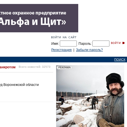
Имя:
Пароль:
Регистрация
|
Забыли пароль?
ПОИСК
банкротом
Всего новостей: 32573
уд Воронежской области