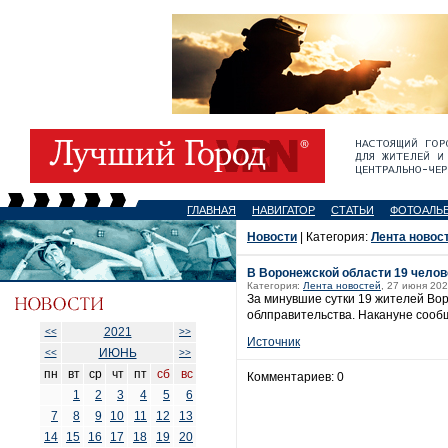
ГЛАВНАЯ
НАВИГАТОР
СТАТЬИ
ФОТОАЛЬ
Новости
| Категория:
Лента новос
В Воронежской области 19 челов
Категория:
Лента новостей
, 27 июня 202
За минувшие сутки 19 жителей Во
облправительства. Накануне сообщ
2021
<<
>>
Источник
ИЮНЬ
<<
>>
пн
вт
ср
чт
пт
сб
вс
Комментариев: 0
1
2
3
4
5
6
7
8
9
10
11
12
13
14
15
16
17
18
19
20