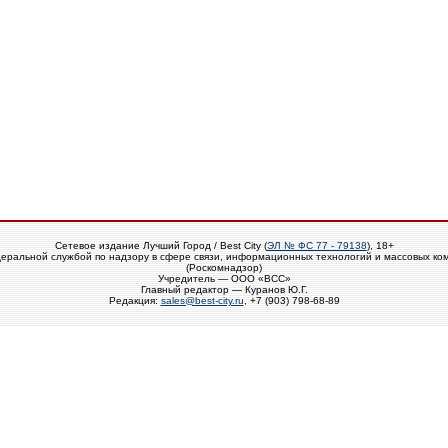
Сетевое издание Лучший Город / Best City (
ЭЛ № ФС 77 - 79138
), 18+
еральной службой по надзору в сфере связи, информационных технологий и массовых ко
(Роскомнадзор)
Учредитель — ООО «ВСС»
Главный редактор — Куранов Ю.Г.
Редакция:
sales@best-city.ru
, +7 (903) 798-68-89