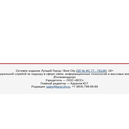
Сетевое издание Лучший Город / Best City (
ЭЛ № ФС 77 - 79138
), 18+
еральной службой по надзору в сфере связи, информационных технологий и массовых ко
(Роскомнадзор)
Учредитель — ООО «ВСС»
Главный редактор — Куранов Ю.Г.
Редакция:
sales@best-city.ru
, +7 (903) 798-68-89