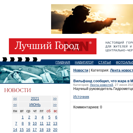
ГЛАВНАЯ
НАВИГАТОР
СТАТЬИ
ФОТОАЛЬ
Новости
| Категория:
Лента новос
Вильфанд сообщил, что жара в 
Категория:
Лента новостей
, 27 июня 202
Научный руководитель Гидрометцен
Источник
2021
<<
>>
ИЮНЬ
<<
>>
Комментариев: 0
пн
вт
ср
чт
пт
сб
вс
1
2
3
4
5
6
7
8
9
10
11
12
13
14
15
16
17
18
19
20