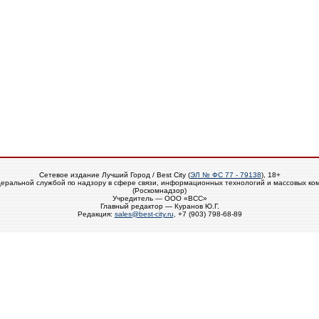
Сетевое издание Лучший Город / Best City (
ЭЛ № ФС 77 - 79138
), 18+
еральной службой по надзору в сфере связи, информационных технологий и массовых ко
(Роскомнадзор)
Учредитель — ООО «ВСС»
Главный редактор — Куранов Ю.Г.
Редакция:
sales@best-city.ru
, +7 (903) 798-68-89