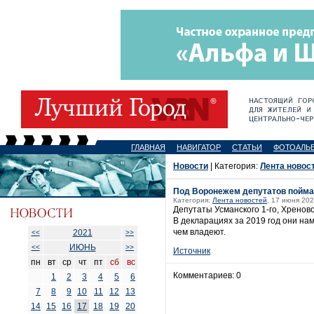
ГЛАВНАЯ
НАВИГАТОР
СТАТЬИ
ФОТОАЛЬ
Новости
| Категория:
Лента новос
Под Воронежем депутатов поймал
Категория:
Лента новостей
, 17 июня 202
Депутаты Усманского 1-го, Хренов
В декларациях за 2019 год они на
чем владеют.
2021
<<
>>
ИЮНЬ
<<
>>
Источник
пн
вт
ср
чт
пт
сб
вс
Комментариев: 0
1
2
3
4
5
6
7
8
9
10
11
12
13
14
15
16
17
18
19
20