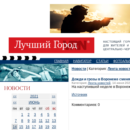
ГЛАВНАЯ
НАВИГАТОР
СТАТЬИ
ФОТОАЛЬ
Новости
| Категория:
Лента новос
Дожди и грозы в Воронеже сменя
Категория:
Лента новостей
, 14 июня 202
На наступившей неделе в Воронеж
Источник
2021
<<
>>
ИЮНЬ
<<
>>
Комментариев: 0
пн
вт
ср
чт
пт
сб
вс
1
2
3
4
5
6
7
8
9
10
11
12
13
14
15
16
17
18
19
20