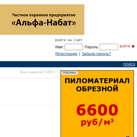
Имя:
Пароль:
Регистрация
|
Забыли пароль?
ПОИСК
Всего новостей: 32573