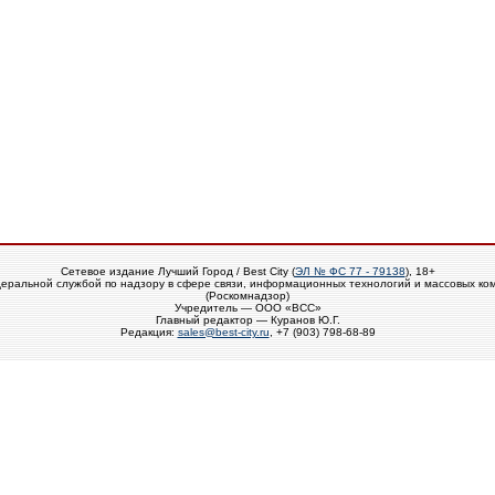
Сетевое издание Лучший Город / Best City (
ЭЛ № ФС 77 - 79138
), 18+
еральной службой по надзору в сфере связи, информационных технологий и массовых ко
(Роскомнадзор)
Учредитель — ООО «ВСС»
Главный редактор — Куранов Ю.Г.
Редакция:
sales@best-city.ru
, +7 (903) 798-68-89