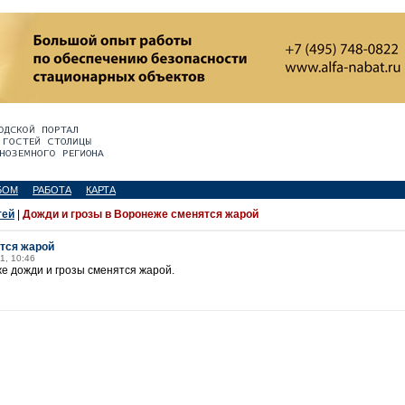
БОМ
РАБОТА
КАРТА
тей
|
Дожди и грозы в Воронеже сменятся жарой
тся жарой
1, 10:46
е дожди и грозы сменятся жарой.