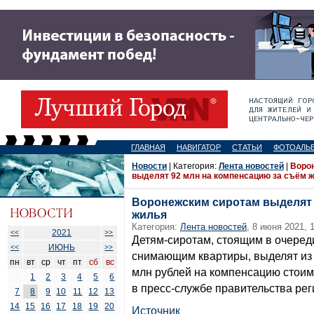
ГЛАВНАЯ
НАВИГАТОР
СТАТЬИ
ФОТОАЛЬ
Новости
| Категория:
Лента новостей
|
Воро
выделят 92 млн на компенсацию за съём 
Воронежским сиротам выделят 
жилья
Категория:
Лента новостей
, 8 июня 2021, 
2021
<<
>>
Детям-сиротам, стоящим в очеред
ИЮНЬ
<<
>>
снимающим квартиры, выделят из
пн
вт
ср
чт
пт
сб
вс
млн рублей на компенсацию стоим
1
2
3
4
5
6
в пресс-службе правительства рег
7
8
9
10
11
12
13
14
15
16
17
18
19
20
Источник