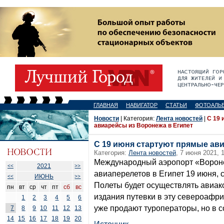
ГЛАВНАЯ
НАВИГАТОР
СТАТЬИ
ФОТОАЛЬ
Новости
| Категория:
Лента новостей
|
С 19 
авиарейсы из Воронежа в Египет
С 19 июня стартуют прямые ави
Категория:
Лента новостей
, 7 июня 2021, 
Международный аэропорт «Вороне
2021
<<
>>
авиаперелетов в Египет 19 июня,
ИЮНЬ
<<
>>
Полеты будет осуществлять авиак
пн
вт
ср
чт
пт
сб
вс
издания путевки в эту североафр
1
2
3
4
5
6
уже продают туроператоры, но в с
7
8
9
10
11
12
13
14
15
16
17
18
19
20