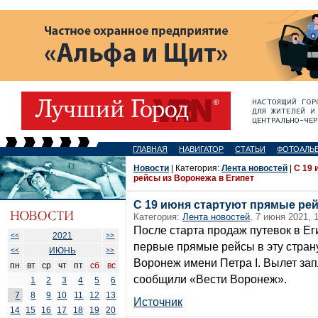
ГЛАВНАЯ
НАВИГАТОР
СТАТЬИ
ФОТОАЛЬ
Новости
| Категория:
Лента новостей
|
С 19 
рейсы из Воронежа в Египет
С 19 июня стартуют прямые рей
Категория:
Лента новостей
, 7 июня 2021, 
После старта продаж путевок в Е
2021
<<
>>
первые прямые рейсы в эту стран
ИЮНЬ
<<
>>
Воронеж имени Петра I. Вылет зап
пн
вт
ср
чт
пт
сб
вс
сообщили «Вести Воронеж».
1
2
3
4
5
6
7
8
9
10
11
12
13
Источник
14
15
16
17
18
19
20