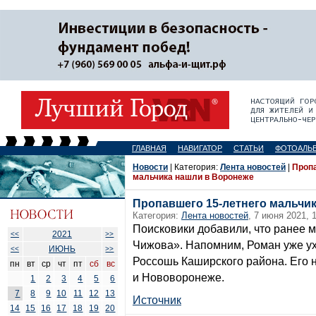
ГЛАВНАЯ
НАВИГАТОР
СТАТЬИ
ФОТОАЛЬ
Новости
| Категория:
Лента новостей
|
Пропа
мальчика нашли в Воронеже
Пропавшего 15-летнего мальчи
Категория:
Лента новостей
, 7 июня 2021, 
Поисковики добавили, что ранее 
2021
<<
>>
Чижова». Напомним, Роман уже ух
ИЮНЬ
<<
>>
Россошь Каширского района. Его 
пн
вт
ср
чт
пт
сб
вс
и Нововоронеже.
1
2
3
4
5
6
7
8
9
10
11
12
13
Источник
14
15
16
17
18
19
20