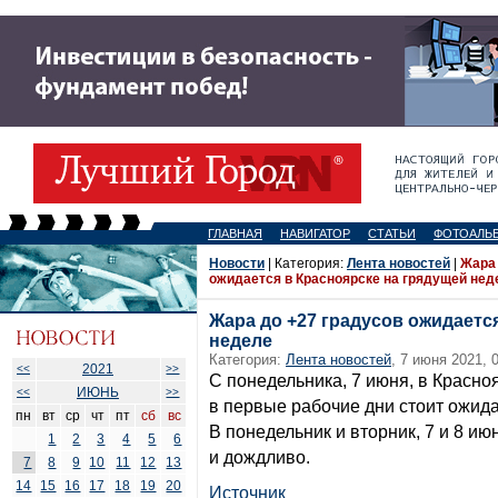
ГЛАВНАЯ
НАВИГАТОР
СТАТЬИ
ФОТОАЛЬ
Новости
| Категория:
Лента новостей
|
Жара 
ожидается в Красноярске на грядущей нед
Жара до +27 градусов ожидаетс
неделе
Категория:
Лента новостей
, 7 июня 2021, 
2021
<<
>>
С понедельника, 7 июня, в Красно
ИЮНЬ
<<
>>
в первые рабочие дни стоит ожида
пн
вт
ср
чт
пт
сб
вс
В понедельник и вторник, 7 и 8 ию
1
2
3
4
5
6
и дождливо.
7
8
9
10
11
12
13
14
15
16
17
18
19
20
Источник